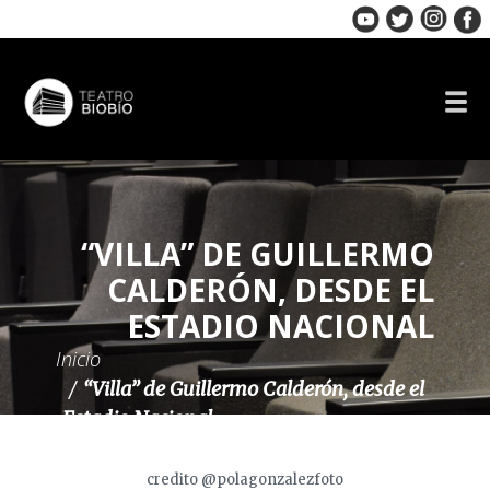
Skip
to
content
“VILLA” DE GUILLERMO
CALDERÓN, DESDE EL
ESTADIO NACIONAL
Inicio
“Villa” de Guillermo Calderón, desde el
Estadio Nacional
credito @polagonzalezfoto